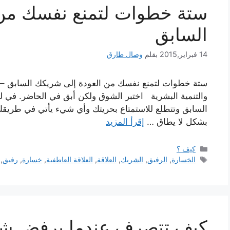
ستة خطوات لتمنع نفسك من 
السابق
14 فبراير,2015
بقلم
وصال طارق
ستة خطوات لتمنع نفسك من العودة إلى شريكك السابق – خاص
والتنمية البشرية اختبر الشوق ولكن أبق في الحاضر. في ل
السابق وتتطلع للاستمتاع بحريتك وأي شيء يأتي في طريقك
بشكل لا يطاق …
إقرأ المزيد
التصنيفات
كيف ؟
الوسوم
الخسارة
,
الرفيق
,
الشريك
,
العلاقة
,
العلاقة العاطفية
,
خسارة
,
رفيق
,
كيف تتصرف عندما يرفض شري