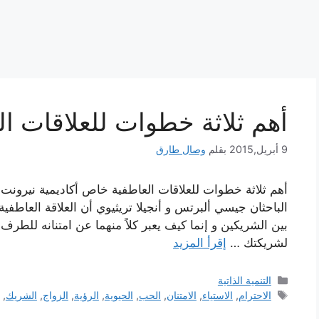
أهم ثلاثة خطوات للعلاقات ال
9 أبريل,2015
بقلم
وصال طارق
أهم ثلاثة خطوات للعلاقات العاطفية خاص أكاديمية نيرونت لـ
الباحثان جيسي ألبرتس و أنجيلا تريثيوي أن العلاقة العاطفي
بين الشريكين و إنما كيف يعبر كلاً منهما عن امتنانه للطر
لشريكتك …
إقرأ المزيد
التصنيفات
التنمية الذاتية
الوسوم
الاحترام
,
الاستياء
,
الامتنان
,
الحب
,
الحيوية
,
الرؤية
,
الزواج
,
الشريك
,