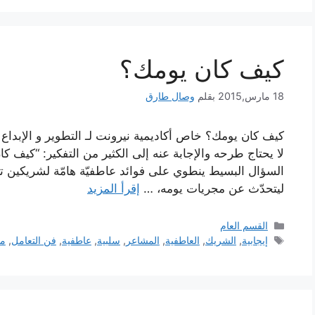
كيف كان يومك؟
18 مارس,2015
بقلم
وصال طارق
كيف كان يومك؟ خاص أكاديمية نيرونت لـ التطوير و الإبداع 
لا يحتاج طرحه والإجابة عنه إلى الكثير من التفكير: “كيف كا
السؤال البسيط ينطوي على فوائد عاطفيّة هامّة لشريكين تر
ليتحدّث عن مجريات يومه، …
إقرأ المزيد
التصنيفات
القسم العام
الوسوم
إيجابية
,
الشريك
,
العاطفية
,
المشاعر
,
سلبية
,
عاطفية
,
فن التعامل
,
م