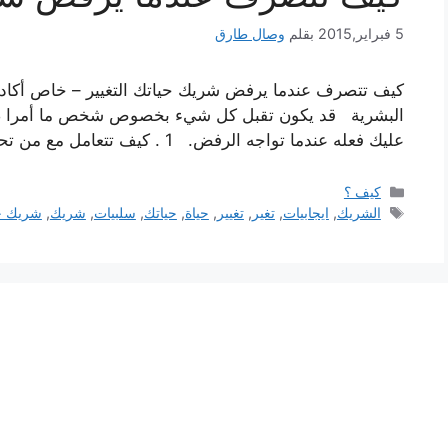
5 فبراير,2015
بقلم
وصال طارق
كيف تتصرف عندما يرفض شريك حياتك التغيير – خاص أكاديمية 
البشرية قد يكون تقبل كل شيء بخصوص شخص ما أمرا صعبا 
عليك فعله عندما تواجه الرفض. 1 . كيف تتعامل مع من تحب . اعلم أن التغير يمكن …
التصنيفات
كيف ؟
الوسوم
الشريك
,
ايجابيات
,
تغير
,
تغيير
,
حياة
,
حياتك
,
سلبيات
,
شريك
,
شريك ح