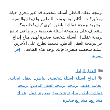
برمجة عقلك الباطن أسئلة شخصية قد تُغير مجرى حياتك
رولا بركات- أكاديمية نيرونت للتطوير والإبداع والتنمية
البشرية برمجة عقلك الباطن.. تُرى كيف تُخاطبه؟
سنتعرف على مجموعة أسئلة شخصية ودورها في تحفيز
برمجة عقلك! أسئلة شخصية صغيرة تُهيئ مناخ إبداع
حر لبرمجة العقل الباطن، فعندما تطرح على الآخرين
أسئلة شخصية صغيرة؛ فإنك توجه هذه الطاقة …
إقرأ
المزيد
التصنيفات
العقل الباطن
الوسوم
ابداع
,
اسئلة
,
اسئلة شخصية
,
الباطن
,
العقل
,
ايجابية
,
ايجابية عقله.
,
برمجة
,
برمجة العقل الباطن
,
برمجة
عقلك الباطن
,
سلبية
,
شخصية
,
صغيرة
,
عقل
,
عقلك
,
مشاريع
,
مشاريع صغيرة