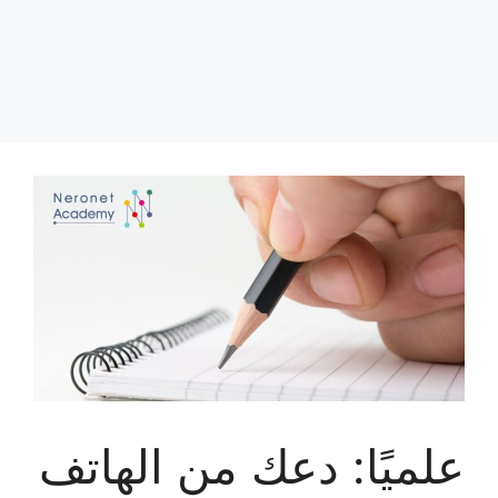
علميًا: دعك من الهاتف