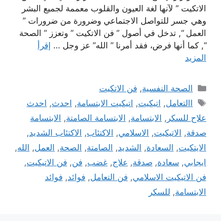
الاتكيت ” لآنها لغة العيون والقلوب معممة لجميع البشر
وهي جسر للتواصل الاجتماعي وضرورة من ضرورات ”
العمل “, تدخل في أصول ” فن الاتكيت ” وتعزز ” الصحة
“, كما أنها فرض، فقد أمرنا ” الله” عز وجل …
إقرأ
المزيد
التصنيفات
الصحة النفسية
,
فن الاتكيت
الوسوم
االتعامل
,
اتيكيت
,
اتيكيت الابتسامة
,
احدث
,
احدث
علاح للسكر
,
اﻻبتسامة
,
الابتسامة الصامتة
,
الابتسامة
صدقة
,
الاتيكيت
,
الاسلامي
,
الاكتئاب
,
الاكتئاب الشديد
,
الايتكيت
,
السعادة
,
الشديد
,
الصامتة
,
الصحة
,
العمل
,
الله
,
ايجابي
,
سعادة
,
صدقة
,
علاج
,
غضب
,
فن
,
فن الاتيكيت
,
فن الاتيكيت الاسلامي
,
فن التعامل
,
فوائد
,
فوائد
الابتسامة
,
للسكر