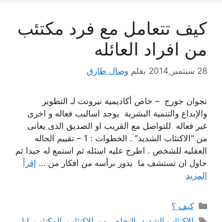
كيف تتعامل مع فرد مكتئب
من افراد العائله
28 سبتمبر,2014
بقلم
وصال طارق
نجوان جورج – خاص أكاديمية نيرونت لـ التطوير
والإبداع والتنمية البشرية يوجد اساليب فعاله و اخرى
غير فعاله للتواصل مع القريب او الصديق الذى يعانى
من “الاكتئاب الشديد” . الخطوات : 1 – تقييم الحاله
العقليه للشخص . اطرح عليه اسئله ثم استمع له جيدا ثم
حاول ان تستشف ما يدور برأسه من افكار من …
إقرأ
المزيد
التصنيفات
كيف ؟
الوسوم
الاكتئاب الشديد
,
التخلص من الاكتئاب
,
المكتئب
,
انا