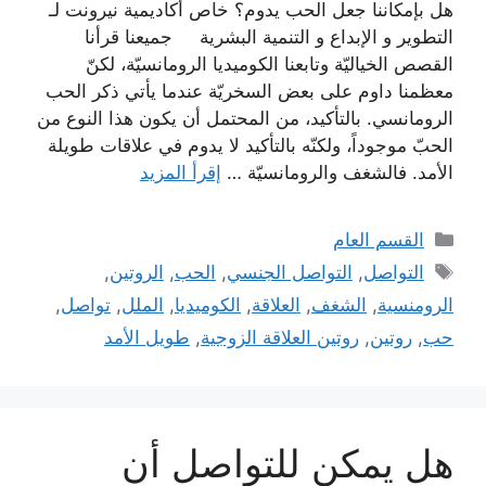
هل بإمكاننا جعل الحب يدوم؟ خاص أكاديمية نيرونت لـ
التطوير و الإبداع و التنمية البشرية جميعنا قرأنا
القصص الخياليّة وتابعنا الكوميديا الرومانسيّة، لكنّ
معظمنا داوم على بعض السخريّة عندما يأتي ذكر الحب
الرومانسي. بالتأكيد، من المحتمل أن يكون هذا النوع من
الحبّ موجوداً، ولكنّه بالتأكيد لا يدوم في علاقات طويلة
الأمد. فالشغف والرومانسيّة …
إقرأ المزيد
التصنيفات
القسم العام
الوسوم
التواصل
,
التواصل الجنسي
,
الحب
,
الروتين
,
الرومنسية
,
الشغف
,
العلاقة
,
الكوميديا
,
الملل
,
تواصل
,
حب
,
روتين
,
روتين العلاقة الزوجية
,
طويل الأمد
هل يمكن للتواصل أن