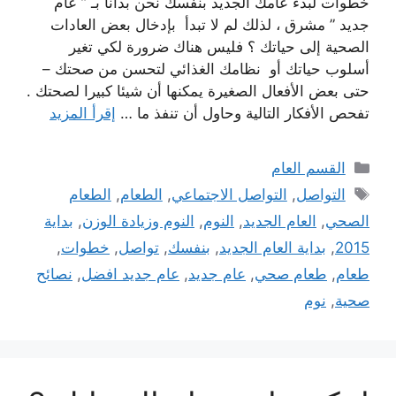
خطوات لبدء عامك الجديد بنفسك نحن بدأنا بـ ” عام
جديد ” مشرق ، لذلك لم لا تبدأ بإدخال بعض العادات
الصحية إلى حياتك ؟ فليس هناك ضرورة لكي تغير
أسلوب حياتك أو نظامك الغذائي لتحسن من صحتك –
حتى بعض الأفعال الصغيرة يمكنها أن شيئا كبيرا لصحتك .
تفحص الأفكار التالية وحاول أن تنفذ ما …
إقرأ المزيد
التصنيفات
القسم العام
الوسوم
التواصل
,
التواصل الاجتماعي
,
الطعام
,
الطعام
الصحي
,
العام الجديد
,
النوم
,
النوم وزيادة الوزن
,
بداية
2015
,
بداية العام الجديد
,
بنفسك
,
تواصل
,
خطوات
,
طعام
,
طعام صحي
,
عام جديد
,
عام جديد افضل
,
نصائح
صحية
,
نوم