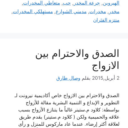
الهيروين
,
جرعة المخدر
,
حب
,
متعاطي المخدرات
,
مخدر
,
مخدرات
,
مدمني الشوارع
,
مستهلكي المخدرات
,
منتزه الفئران
الصدق والاحترام بين
الازواج
2 أبريل,2015
بقلم
وصال طارق
الصدق والاحترام بين الازواج خاص أكاديمية نيرونت لـ
التطوير و الإبداع و التنمية البشرية مقالة للأزواج
بواسطة: كلاود م.ستينر غالباً ما يتنازع الأزواج بسبب
علاقه والحميمية ولكن ( كلاود م.ستينر) يقدم طريق
لعلاقة أكثر إرضاء. عندما عاد ماركوس للمنزل و رأى