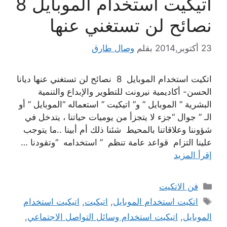
اتيكيت استخدام الموبايل 8
نصائح لن تستغني عنها
23 أكتوبر,2014
بقلم
وصال طارق
اتكيت استخدام الموبايل 8 نصائح لن تستغني عنها ديانا
الحسن- أكاديمية نيرونت للتطوير والإبداع والتنمية
البشرية ” الموبايل ” و” اتيكيت ” استعماله “الموبايل ” أو
الـ ” جوال “جزء لا يتجزأ من يوميات حياتنا ، يتدخل في
شؤوننا وعلاقاتنا بالمحيط شئنا ذلك أم أبينا ..ما يتوجب
علينا التزام قواعد عامة تنظم ” استخدامه “وتقودنا …
إقرأ المزيد
التصنيفات
فن الاتكيت
الوسوم
اتكيت استخدام الموبايل
,
اتيكيت
,
اتيكيت استخدام
الموبايل
,
اتيكيت استخدام وسائل التواصل الاجتماعي
,